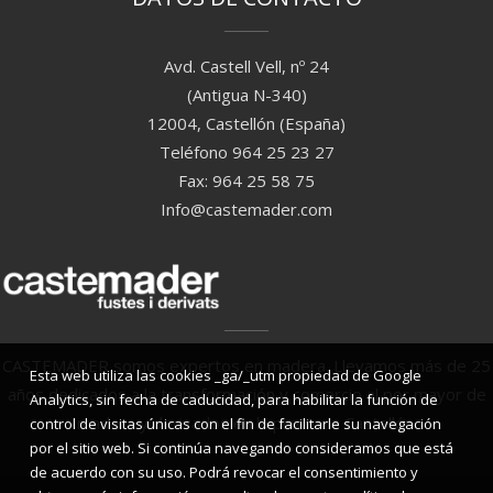
Avd. Castell Vell, nº 24
(Antigua N-340)
12004, Castellón (España)
Teléfono 964 25 23 27
Fax: 964 25 58 75
Info@castemader.com
CASTEMADER somos expertos en madera. Llevamos más de 25
Esta web utiliza las cookies _ga/_utm propiedad de Google
años dedicados a la transformación y comercio al por mayor de
Analytics, sin fecha de caducidad, para habilitar la función de
madera y derivados en la provincia Castellón.
control de visitas únicas con el fin de facilitarle su navegación
por el sitio web. Si continúa navegando consideramos que está
de acuerdo con su uso. Podrá revocar el consentimiento y