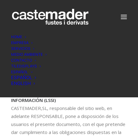
HOME
EMPRESA
SERVICIOS
MEDIO AMBIENTE
AVISO LEGAL
CONTACTO
TILEDISPLAYS
ESPAÑOL
ESPAÑOL
ENGLISH
LEY DE LOS SERVICIOS DE LA SOCIEDAD DE LA
INFORMACIÓN (LSSI)
CASTEMADER,SL, responsable del sitio web, en
adelante RESPONSABLE, pone a disposición de los
usuarios el presente documento, con el que pretende
dar cumplimiento a las obligaciones dispuestas en la